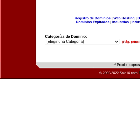
Registro de Dominios
|
Web Hosting
|
D
Dominios Expirados
|
Industrias
|
Indu
Categorías de Dominio:
[Pág. princi
** Precios expre
© 2002/2022 Solo10.com