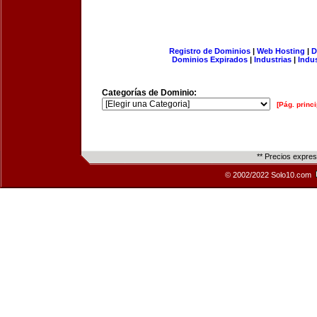
Registro de Dominios
|
Web Hosting
|
D
Dominios Expirados
|
Industrias
|
Indu
Categorías de Dominio:
[Pág. princi
** Precios expre
© 2002/2022 Solo10.com