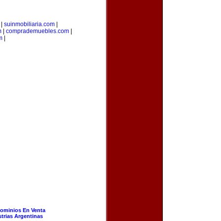
|
suinmobiliaria.com
|
m
|
comprademuebles.com
|
m
|
ominios En Venta
strias Argentinas