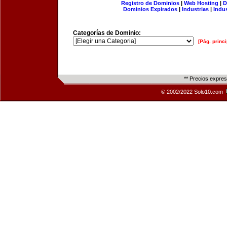
Registro de Dominios
|
Web Hosting
|
D
Dominios Expirados
|
Industrias
|
Indu
Categorías de Dominio:
[Pág. princi
** Precios expre
© 2002/2022 Solo10.com