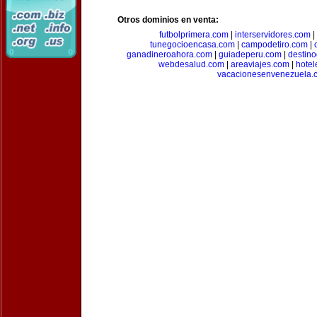
Otros dominios en venta:
futbolprimera.com
|
interservidores.com
|
tunegocioencasa.com
|
campodetiro.com
|
ganadineroahora.com
|
guiadeperu.com
|
destin
webdesalud.com
|
areaviajes.com
|
hote
vacacionesenvenezuela.